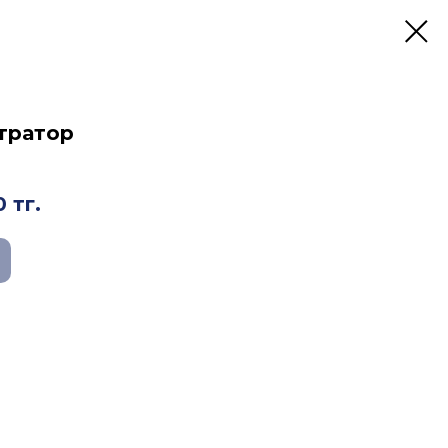
тратор
0
тг.