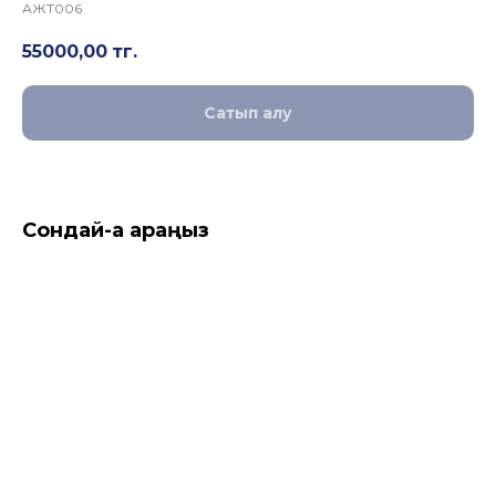
АЖТ006
55000,00
тг.
Сатып алу
Сондай-ақ қараңыз