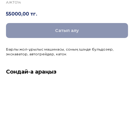
АЖТ014
55000,00
тг.
Сатып алу
Барлық жол-құрылыс машинасы, соның ішінде бульдозер,
экскаватор, автогрейдер, каток
Сондай-ақ қараңыз