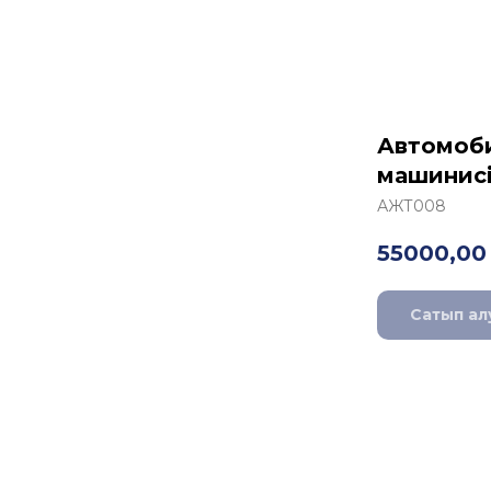
Автомоби
машинис
АЖТ008
55000,00
Сатып ал