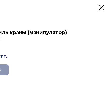
ль краны (манипулятор)
і
тг.
у