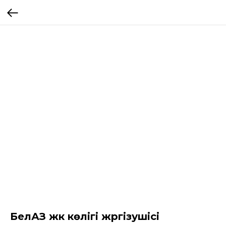
БелАЗ жүк көлігі жүргізушісі