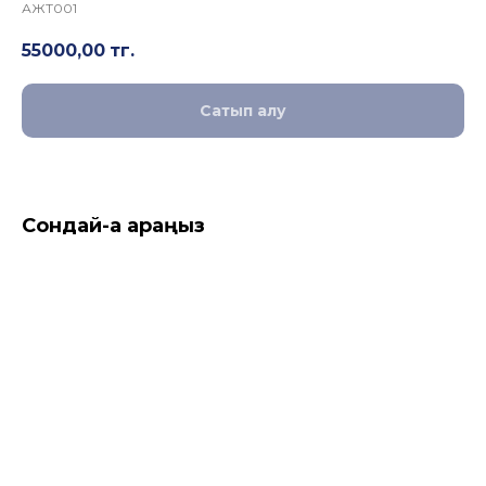
АЖТ001
55000,00
тг.
Сатып алу
Сондай-ақ қараңыз