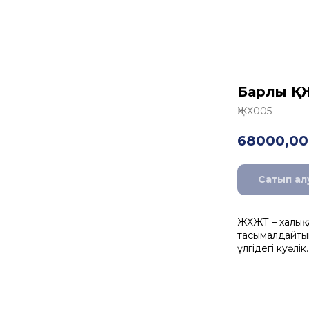
Барлық Қ
ҚЖХ005
68000,00
Сатып ал
ҚЖХЖТ – халық
тасымалдайтын
үлгідегі куәлік.