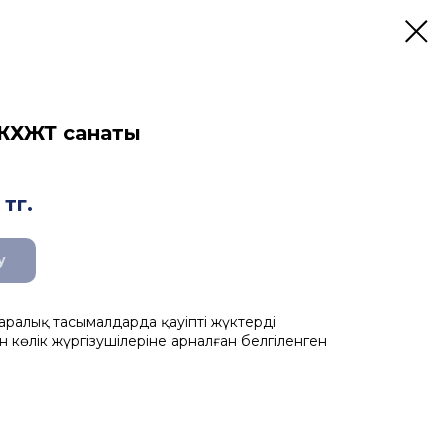
ЖХЖТ санаты
тг.
у
аралық тасымалдарда қауіпті жүктерді
 көлік жүргізушілеріне арналған белгіленген