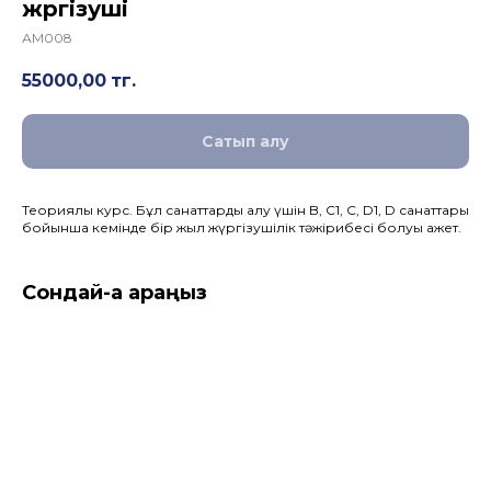
жүргізуші
АМ008
55000,00
тг.
Сатып алу
Теориялық курс. Бұл санаттарды алу үшін B, C1, C, D1, D санаттары
бойынша кемінде бір жыл жүргізушілік тәжірибесі болуы қажет.
Сондай-ақ қараңыз