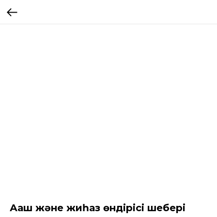
Ағаш және жиһаз өндірісі шебері