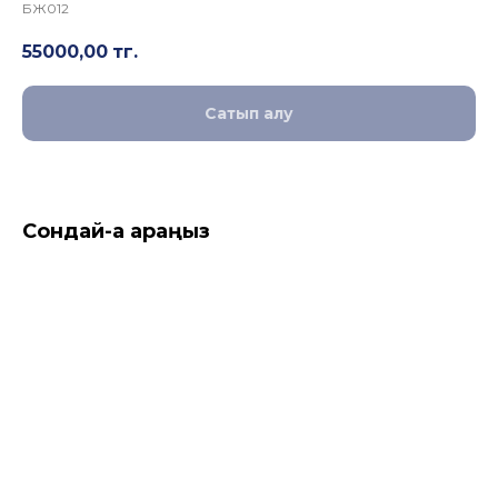
БЖ012
55000,00
тг.
Сатып алу
Сондай-ақ қараңыз