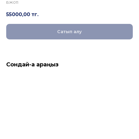
БЖ011
55000,00
тг.
Сатып алу
Сондай-ақ қараңыз