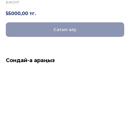
БЖ007
55000,00
тг.
Сатып алу
Сондай-ақ қараңыз