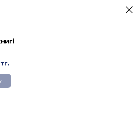
нигі
тг.
у