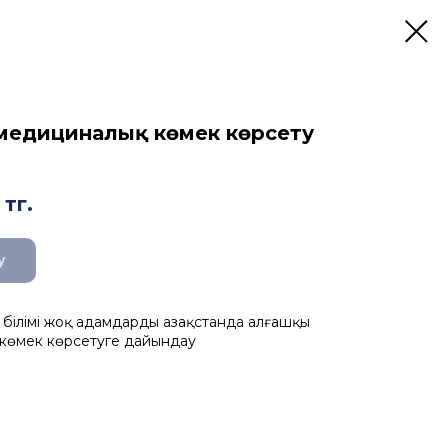
медициналық көмек көрсету
тг.
у
ілімі жоқ адамдарды Қазақстанда алғашқы
көмек көрсетуге дайындау