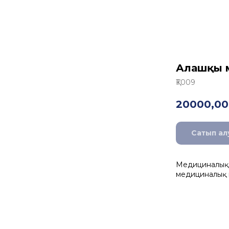
Алғашқы 
ҚТ009
20000,00
Сатып ал
Медициналық б
медициналық 