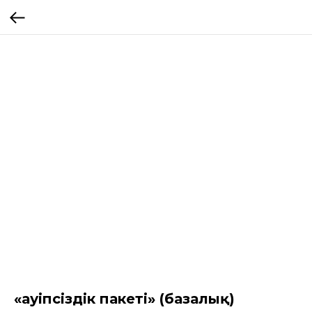
«Қауіпсіздік пакеті» (базалық)