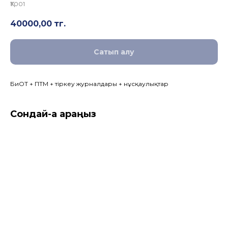
ҚТ001
40000,00
тг.
Сатып алу
БиОТ + ПТМ + тіркеу журналдары + нұсқаулықтар
Сондай-ақ қараңыз