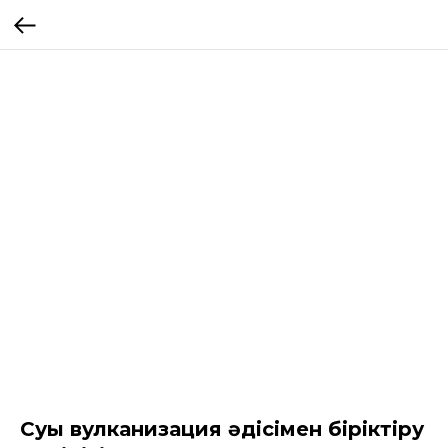
Суық вулканизация әдісімен біріктіру