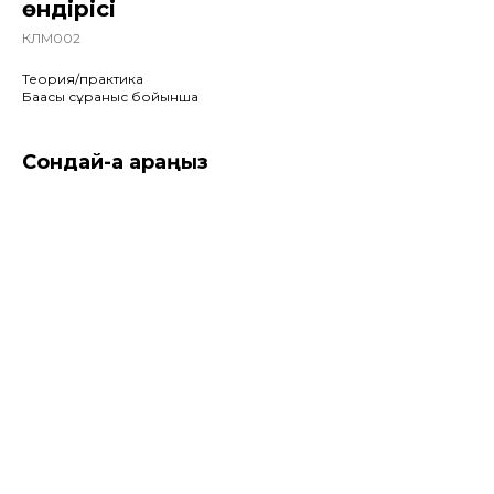
өндірісі
КЛМ002
Теория/практика
Бағасы сұраныс бойынша
Сондай-ақ қараңыз