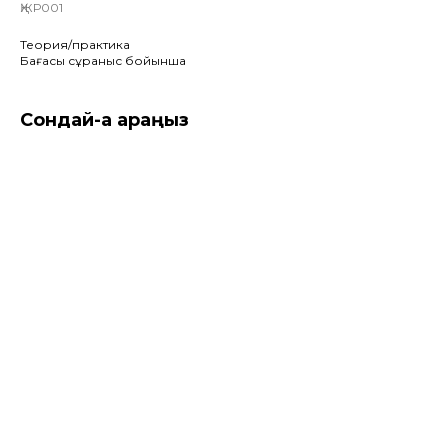
ҚЖР001
Теория/практика
Бағасы сұраныс бойынша
Сондай-ақ қараңыз