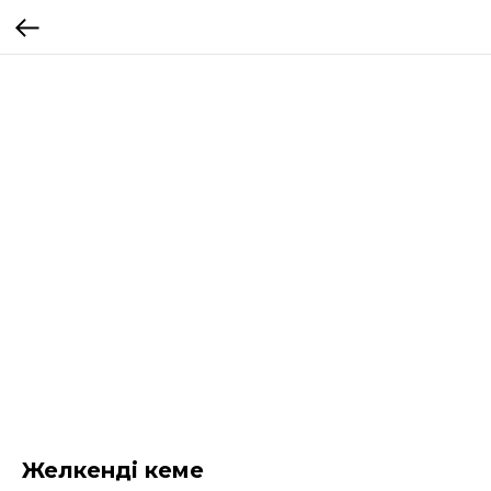
Желкенді кеме