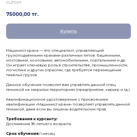
СЦТ007
75000,00
тг.
Купить
Машинист крана — это специалист, управляющий
грузоподъёмными кранами различных типов: башенными,
мостовыми, козловыми, автомобильными, портальными и др.
Он играет ключевую роль в строительстве, промышленности,
логистике и других отраслях, где требуется перемещение
тяжёлых грузов.
Данное обучение позволит вам управлять данной спец.
техникой на закрытых территориях (предприятие, карьер и тд.).
Квалификационное удостоверение с присвоением
квалификации «Машинист крана» позволяет управлять данной
техникой, даже если вы лишены водительских прав.
Требования к курсанту:
Достижение 18-летнего возраста.
Срок обучения:
1 месяц.