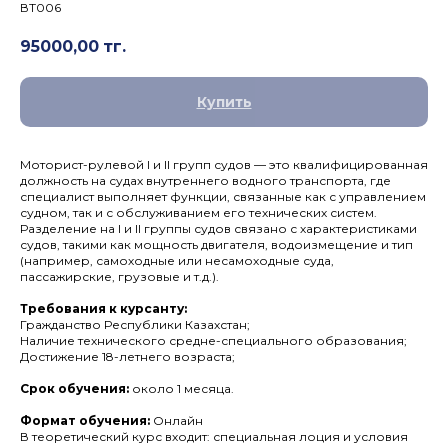
ВТ006
95000,00
тг.
Купить
Моторист-рулевой I и II групп судов — это квалифицированная
должность на судах внутреннего водного транспорта, где
специалист выполняет функции, связанные как с управлением
судном, так и с обслуживанием его технических систем.
Разделение на I и II группы судов связано с характеристиками
судов, такими как мощность двигателя, водоизмещение и тип
(например, самоходные или несамоходные суда,
пассажирские, грузовые и т.д.).
Требования к курсанту:
Гражданство Республики Казахстан;
Наличие технического средне-специального образования;
Достижение 18-летнего возраста;
Срок обучения:
около 1 месяца.
Формат обучения:
Онлайн
В теоретический курс входит: специальная лоция и условия