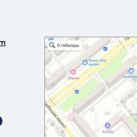
Professional Education Academy
om
Центр повышения квалификации в Усть‑Каменогорске
Учебный центр в Усть‑Каменогорске